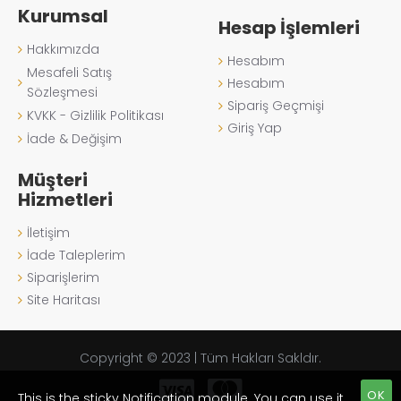
Kurumsal
Hesap İşlemleri
Hakkımızda
Hesabım
Mesafeli Satış
Hesabım
Sözleşmesi
Sipariş Geçmişi
KVKK - Gizlilik Politikası
Giriş Yap
İade & Değişim
Müşteri
Hizmetleri
İletişim
İade Taleplerim
Siparişlerim
Site Haritası
Copyright © 2023 | Tüm Hakları Sakldır.
OK
This is the sticky Notification module. You can use it