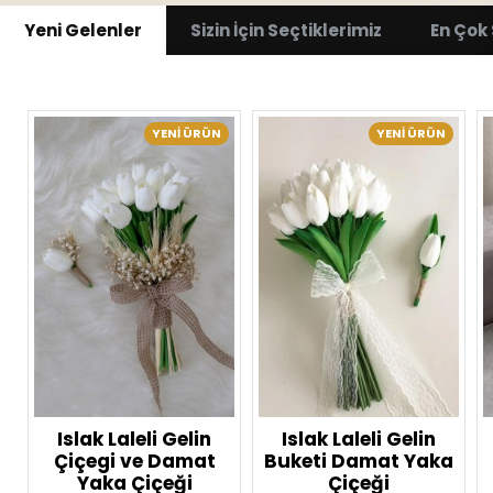
Yeni Gelenler
Sizin İçin Seçtiklerimiz
En Çok 
YENI ÜRÜN
YENI ÜRÜN
Islak Laleli Gelin
Islak Laleli Gelin
Çiçegi ve Damat
Buketi Damat Yaka
Yaka Çiçeği
Çiçeği