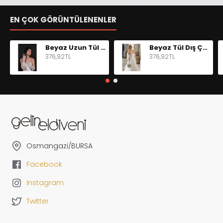
EN ÇOK GÖRÜNTÜLENENLER
Beyaz Uzun Tül Eldiven Parmaksız Abiye Eldiveni Kostüm Aksesuar
Beyaz Tül Dış Çekim Uzun Gelinlik Eldiveni
376,92TL
376,92TL
Osmangazi/BURSA
Facebook
Instagram
Twitter