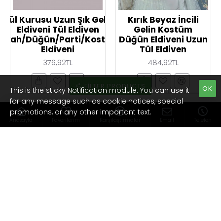
Gül Kurusu Uzun Şık Gelin
Kırık Beyaz İncili
Eldiveni Tül Eldiven
Gelin Kostüm
Nikah/Düğün/Parti/Kostüm
Düğün Eldiveni Uzun
Eldiveni
Tül Eldiven
376,92TL
484,92TL
FILTER PRODUCTS
OK
This is the sticky Notification module. You can use it
for any message such as cookie notices, special
promotions, or any other important text.
YENI ÜRÜN
Anasayfa
Favorilerim
Karşılaştırmalar
Email
Telefon