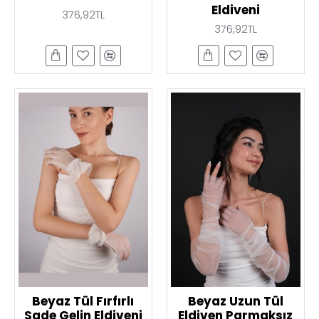
Eldiveni
376,92TL
376,92TL
Beyaz Tül Fırfırlı
Beyaz Uzun Tül
Sade Gelin Eldiveni
Eldiven Parmaksız