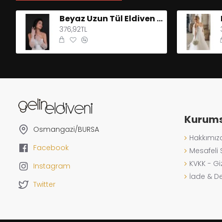
Beyaz Uzun Tül Eldiven Parmaksız Abiye Eldiveni Kostüm Aksesuar
376,92TL
Kurums
Osmangazi/BURSA
Hakkımız
Facebook
Mesafeli 
KVKK - Gizl
Instagram
İade & D
Twitter