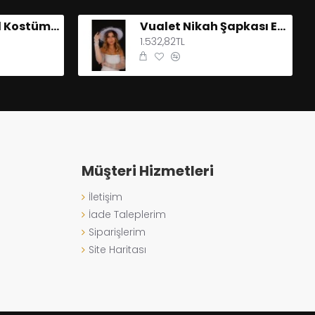
Beyaz Uzun Tül Kostüm Aksesuarı Gelin Eldiveni
Vualet Nikah Şapkası Erna Tüllü Gelin Aksesuarı Tül Eldiven
1.532,82TL
Müşteri Hizmetleri
İletişim
İade Taleplerim
Siparişlerim
Site Haritası