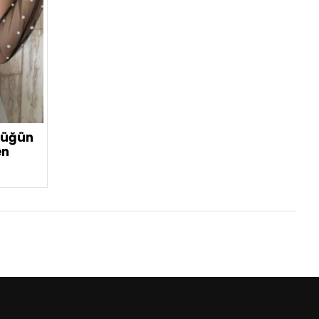
 Düğün
en