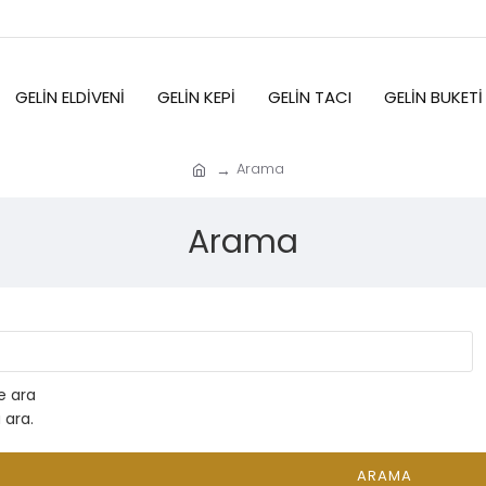
GELIN ELDIVENI
GELIN KEPI
GELIN TACI
GELIN BUKETI
Arama
Arama
de ara
 ara.
ARAMA