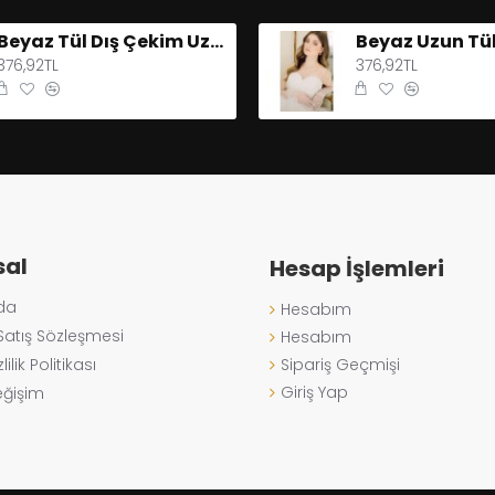
Beyaz Tül Dış Çekim Uzun Gelinlik Eldiveni
376,92TL
376,92TL
al
Hesap İşlemleri
da
Hesabım
Satış Sözleşmesi
Hesabım
ilik Politikası
Sipariş Geçmişi
Giriş Yap
eğişim