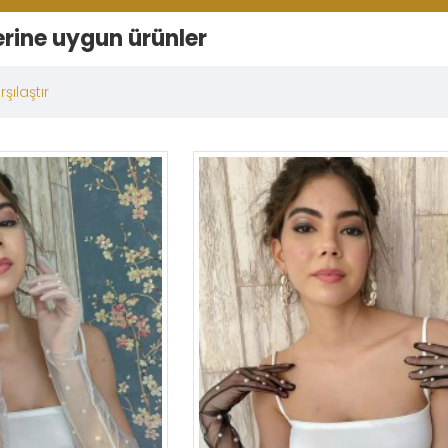
erine uygun ürünler
şılaştır